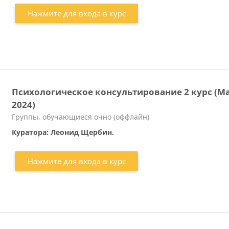
Нажмите для входа в курс
Психологическое консультирование 2 курс (М
2024)
Категория курса
Группы, обучающиеся очно (оффлайн)
Куратора: Леонид Щербин.
Нажмите для входа в курс