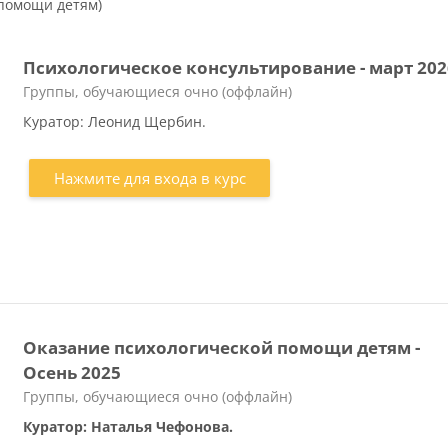
 помощи детям)
Психологическое консультирование - март 202
Категория курса
Группы, обучающиеся очно (оффлайн)
Куратор: Леонид Щербин.
Нажмите для входа в курс
Оказание психологической помощи детям -
Осень 2025
Категория курса
Группы, обучающиеся очно (оффлайн)
Куратор: Наталья Чефонова.