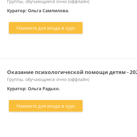
Категория курса
Группы, обучающиеся очно (оффлайн)
Куратор: Ольга Сампилова.
Нажмите для входа в курс
Оказание психологической помощи детям - 20
Категория курса
Группы, обучающиеся очно (оффлайн)
Куратор: Ольга Радько.
Нажмите для входа в курс