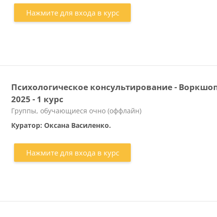
Нажмите для входа в курс
Психологическое консультирование - Воркшо
2025 - 1 курс
Категория курса
Группы, обучающиеся очно (оффлайн)
Куратор: Оксана Василенко.
Нажмите для входа в курс