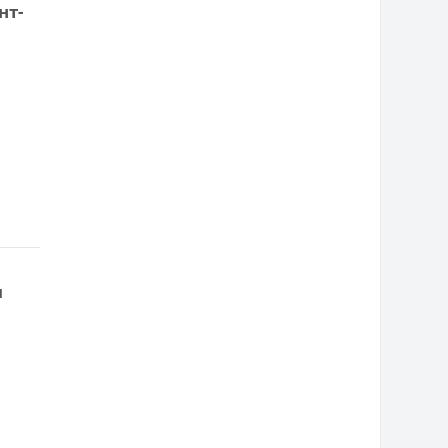
нт-
п